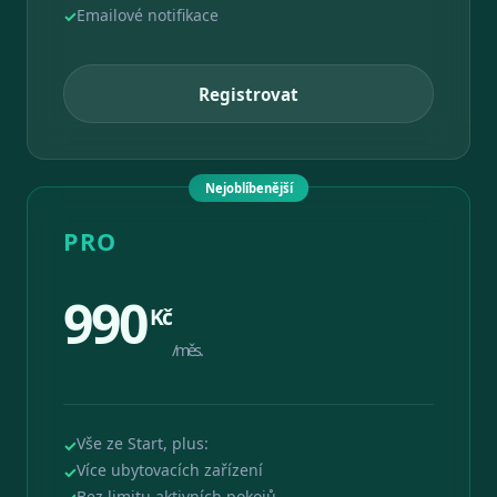
Emailové notifikace
Registrovat
Nejoblíbenější
PRO
990
Kč
/měs.
Vše ze Start, plus:
Více ubytovacích zařízení
Bez limitu aktivních pokojů