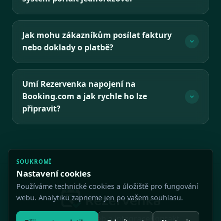
Jak mohu zákazníkům posílat faktury
nebo doklady o platbě?
Umí Rezervenka napojení na
Booking.com a jak rychle ho lze
připravit?
SOUKROMÍ
Nastavení cookies
Používáme technické cookies a úložiště pro fungování
webu. Analytiku zapneme jen po vašem souhlasu.
Funkce
Ceník
Web a integrace
Kontakt