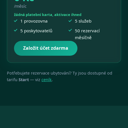
/měsíc
žádná platební karta, aktivace ihned
1 provozovna
5 služeb
5 poskytovatelů
50 rezervací
měsíčně
Založit účet zdarma
Potřebujete rezervace ubytování? Ty jsou dostupné od
tarifu
Start
— viz
ceník
.